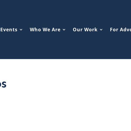
Events
Who We Are
Our Work
For Adv
os