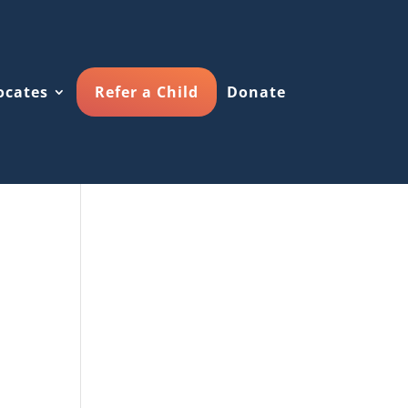
ocates
Refer a Child
Donate